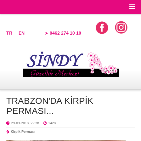
TR
EN
➤
0462 274 10 10
TRABZON'DA KİRPİK
PERMASI...
29-03-2018, 22:38
1428
Kirpik Perması