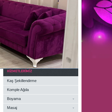
HIZMETLERIMIZ
Kaş Şekillendirme
Komple Ağda
Boyama
Masaj