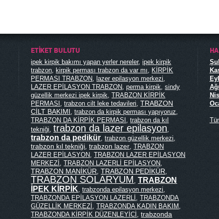
ETIKET BULUTU
HA
ipek kirpik bakımı yapan yerler nereler
,
ipek kirpik
Şub
trabzon
,
kirpik perması trabzon da var mı
,
KİRPİK
Kas
PERMASI TRABZON
,
lazer epilasyon merkezi
,
Eyl
LAZER EPİLASYON TRABZON
,
perma kirpik
,
sindy
Ağu
güzellik merkezi ipek kirpik
,
TRABZON KİRPİK
Nis
TRABZON
PERMASI
,
trabzon cilt leke tedavileri
,
Oca
CİLT BAKIMI
,
trabzon da kirpik perması yapıyoruz
,
TRABZON DA KİRPİK PERMASI
,
trabzon da kıl
Tü
trabzon da lazer epilasyon
tekniği
,
,
trabzon da pedikür
,
trabzon güzellik merkezi
,
trabzon kıl tekniği
trabzon lazer
,
,
TRABZON
LAZER EPİLASYON
,
TRABZON LAZER EPİLASYON
MERKEZİ
,
TRABZON LAZERLİ EPİLASYON
,
TRABZON MANİKÜR
TRABZON PEDİKÜR
,
,
TRABZON SOLARYUM
TRABZON
,
İPEK KİRPİK
,
trabzonda epilasyon merkezi
,
TRABZONDA EPİLASYON LAZERLİ
,
TRABZONDA
GÜZELLİK MERKEZİ
,
TRABZONDA KADIN BAKIM
,
trabzonda
TRABZONDA KİRPİK DÜZENLEYİCİ
,