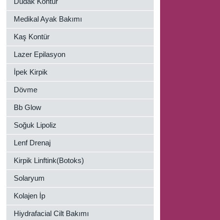
Dudak Kontür
Medikal Ayak Bakımı
Kaş Kontür
Lazer Epilasyon
İpek Kirpik
Dövme
Bb Glow
Soğuk Lipoliz
Lenf Drenaj
Kirpik Linftink(Botoks)
Solaryum
Kolajen İp
Hiydrafacial Cilt Bakımı