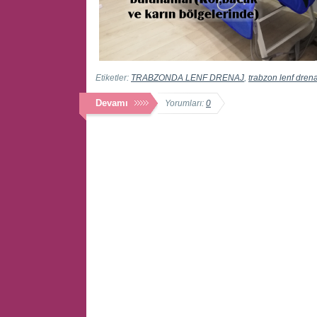
Etiketler:
TRABZONDA LENF DRENAJ
,
trabzon lenf drena
Devamı
Yorumları:
0