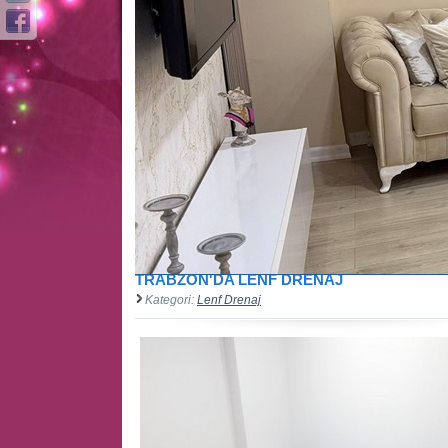
TRABZON'DA LENF DRENAJ
Kategori:
Lenf Drenaj