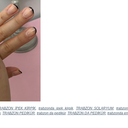
RABZON İPEK KİRPİK
,
trabzonda ipek kirpik
,
TRABZON SOLARYUM
,
trabzo
m
,
TRABZON PEDİKÜR
,
trabzon da pedikür
,
TRABZON DA PEDİKÜR
,
trabzonda e