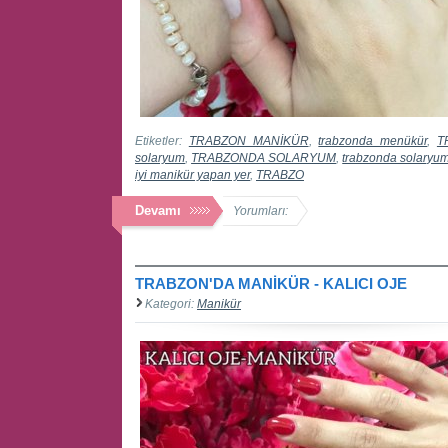
Etiketler:
TRABZON MANİKÜR
,
trabzonda menükür
,
T
solaryum
,
TRABZONDA SOLARYUM
,
trabzonda solaryu
iyi manikür yapan yer
,
TRABZO
Devamı
Yorumları:
TRABZON'DA MANİKÜR - KALICI OJE
Kategori:
Manikür