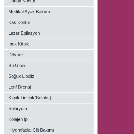
Dudak Kontür
Medikal Ayak Bakımı
Kaş Kontür
Lazer Epilasyon
İpek Kirpik
Dövme
Bb Glow
Soğuk Lipoliz
Lenf Drenaj
Kirpik Linftink(Botoks)
Solaryum
Kolajen İp
Hiydrafacial Cilt Bakımı