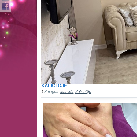
KALICI OJE
Kategori:
Manikür
,
Kalıcı Oje