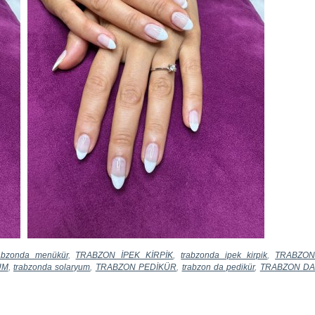
abzonda menükür
,
TRABZON İPEK KİRPİK
,
trabzonda ipek kirpik
,
TRABZO
UM
,
trabzonda solaryum
,
TRABZON PEDİKÜR
,
trabzon da pedikür
,
TRABZON D