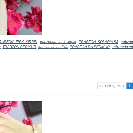
RABZON İPEK KİRPİK
,
trabzonda ipek kirpik
,
TRABZON SOLARYUM
,
trabzo
m
,
TRABZON PEDİKÜR
,
trabzon da pedikür
,
TRABZON DA PEDİKÜR
,
trabzonda e
8-04-2024, 18:04
Ma
kal
e
hak
kın
da
bilg
i