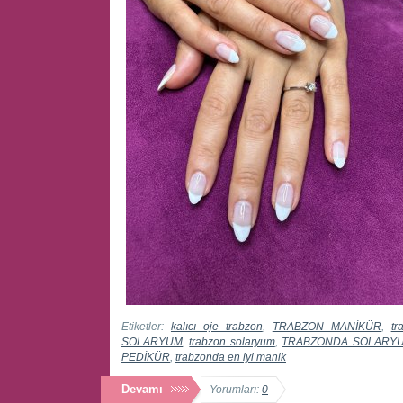
Etiketler:
kalıcı oje trabzon
,
TRABZON MANİKÜR
,
tr
SOLARYUM
,
trabzon solaryum
,
TRABZONDA SOLARY
PEDİKÜR
,
trabzonda en iyi manik
Devamı
Yorumları:
0