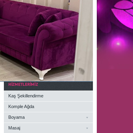
HIZMETLERIMIZ
Kaş Şekillendirme
Komple Ağda
Boyama
Masaj