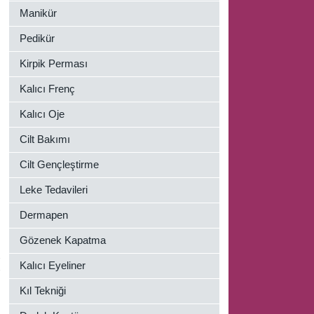
Manikür
Pedikür
Kirpik Perması
Kalıcı Frenç
Kalıcı Oje
Cilt Bakımı
Cilt Gençleştirme
Leke Tedavileri
Dermapen
Gözenek Kapatma
N
Kalıcı Eyeliner
A
Kıl Tekniği