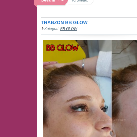
Devamı
Yorumları:
TRABZON BB GLOW
Kategori:
BB GLOW