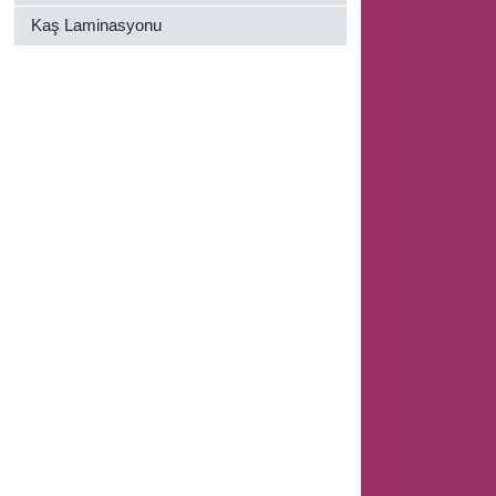
Kaş Laminasyonu
n
n