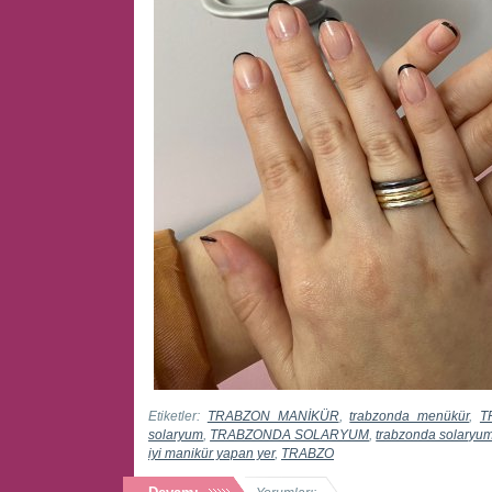
Etiketler:
TRABZON MANİKÜR
,
trabzonda menükür
,
T
solaryum
,
TRABZONDA SOLARYUM
,
trabzonda solaryu
iyi manikür yapan yer
,
TRABZO