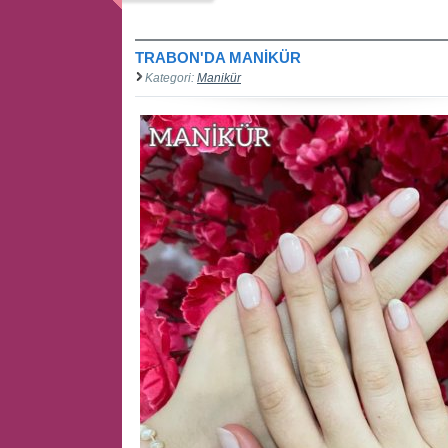
TRABON'DA MANİKÜR
Kategori:
Manikür