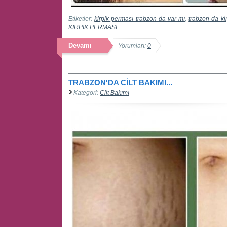
Etiketler:
kirpik perması trabzon da var mı
,
trabzon da ki
KİRPİK PERMASI
Devamı
Yorumları:
0
TRABZON'DA CİLT BAKIMI...
Kategori:
Cilt Bakımı