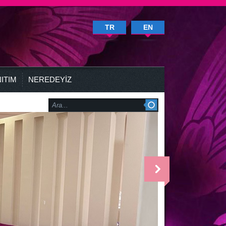
TR
EN
ITIM
NEREDEYİZ
<