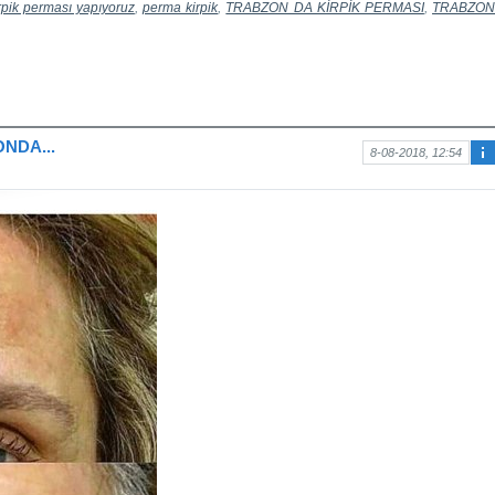
rpik perması yapıyoruz
,
perma kirpik
,
TRABZON DA KİRPİK PERMASI
,
TRABZO
NDA...
8-08-2018, 12:54
Ma
kal
e
hak
kın
da
bilg
i