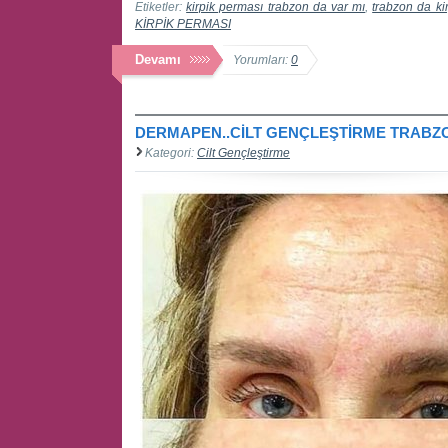
Etiketler:
kirpik perması trabzon da var mı
,
trabzon da ki
KİRPİK PERMASI
Devamı
Yorumları:
0
DERMAPEN..CİLT GENÇLEŞTİRME TRABZO
Kategori:
Cilt Gençleştirme