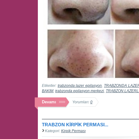
Etiketler:
trabzonda lazer epilasyon
,
TRABZONDA LAZE
BAKIM
,
trabzonda epilasyon merkezi
,
TRABZON LAZERL
Devamı
Yorumları:
0
TRABZON KİRPİK PERMASI...
Kategori:
Kirpik Perması