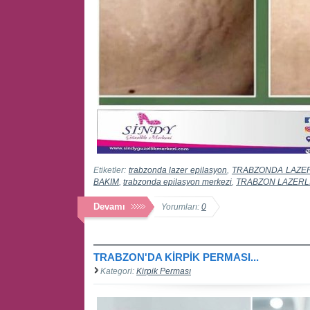
Etiketler:
trabzonda lazer epilasyon
,
TRABZONDA LAZE
BAKIM
,
trabzonda epilasyon merkezi
,
TRABZON LAZERL
Devamı
Yorumları:
0
TRABZON'DA KİRPİK PERMASI...
Kategori:
Kirpik Perması