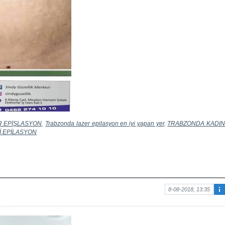
R EPİŞLASYON
,
Trabzonda lazer epilasyon en iyi yapan yer
,
TRABZONDA KADI
İ EPİLASYON
8-08-2018, 13:35
Ma
kal
e
hak