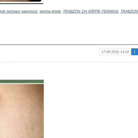
rpik perması yapıyoruz
,
perma kirpik
,
TRABZON DA KİRPİK PERMASI
,
TRABZO
17-08-2018, 14:14
Ma
kal
e
hak
kın
da
bilg
i