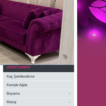
HIZMETLERIMIZ
Kaş Şekillendirme
Komple Ağda
Boyama
Masaj