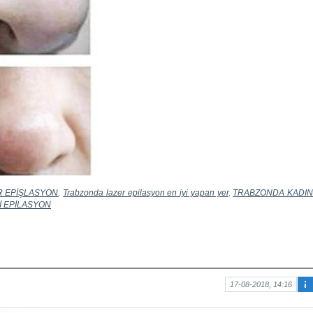
R EPİŞLASYON
,
Trabzonda lazer epilasyon en iyi yapan yer
,
TRABZONDA KADI
İ EPİLASYON
17-08-2018, 14:16
Ma
kal