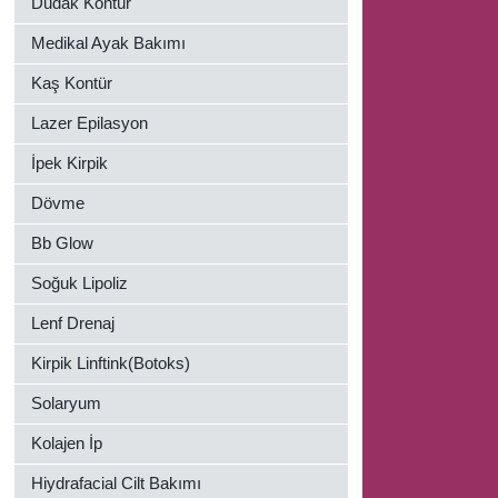
Dudak Kontür
Medikal Ayak Bakımı
Kaş Kontür
Lazer Epilasyon
İpek Kirpik
Dövme
Bb Glow
Soğuk Lipoliz
Lenf Drenaj
Kirpik Linftink(Botoks)
Solaryum
Kolajen İp
Hiydrafacial Cilt Bakımı