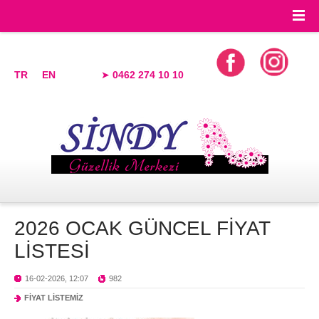
TR
EN
➤
0462 274 10 10
2026 OCAK GÜNCEL FİYAT
LİSTESİ
16-02-2026, 12:07
982
FİYAT LİSTEMİZ