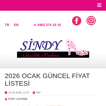
TR
EN
➤
0462 274 10 10
2026 OCAK GÜNCEL FİYAT
LİSTESİ
16-02-2026, 12:07
982
FİYAT LİSTEMİZ