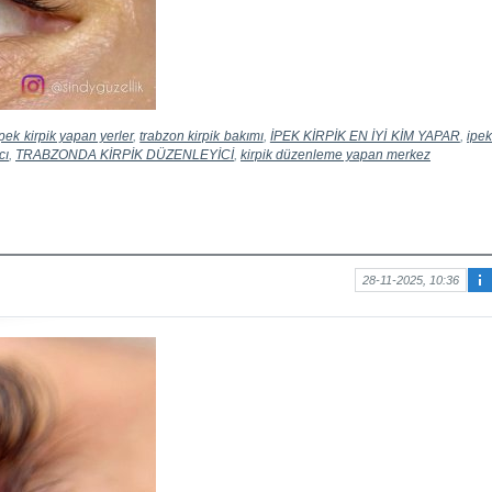
ipek kirpik yapan yerler
,
trabzon kirpik bakımı
,
İPEK KİRPİK EN İYİ KİM YAPAR
,
ipe
cı
,
TRABZONDA KİRPİK DÜZENLEYİCİ
,
kirpik düzenleme yapan merkez
28-11-2025, 10:36
Ma
kal
e
hak
kın
da
bilg
i