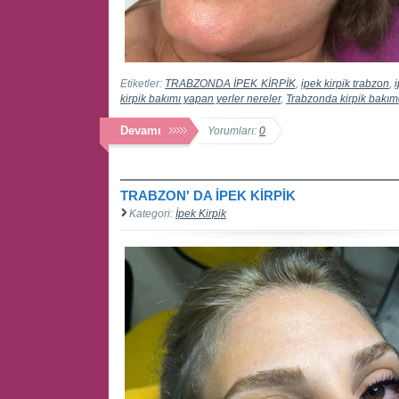
Etiketler:
TRABZONDA İPEK KİRPİK
,
ipek kirpik trabzon
,
kirpik bakımı yapan yerler nereler
,
Trabzonda kirpik bakım
Devamı
Yorumları:
0
TRABZON' DA İPEK KİRPİK
Kategori:
İpek Kirpik