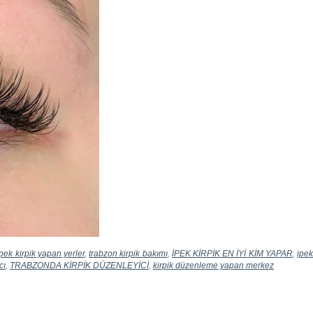
ipek kirpik yapan yerler
,
trabzon kirpik bakımı
,
İPEK KİRPİK EN İYİ KİM YAPAR
,
ipe
cı
,
TRABZONDA KİRPİK DÜZENLEYİCİ
,
kirpik düzenleme yapan merkez