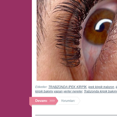
Etiketler:
TRABZONDA İPEK KİRPİK
,
ipek kirpik trabzon
,
kirpik bakımı yapan yerler nereler
,
Trabzonda kirpik bakım
Devamı
Yorumları: