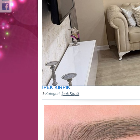
İPEK KİRPİK
Kategori:
İpek Kirpik