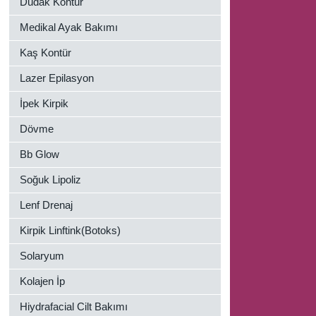
Dudak Kontür
Medikal Ayak Bakımı
Kaş Kontür
Lazer Epilasyon
İpek Kirpik
Dövme
Bb Glow
Soğuk Lipoliz
Lenf Drenaj
Kirpik Linftink(Botoks)
Solaryum
Kolajen İp
Hiydrafacial Cilt Bakımı