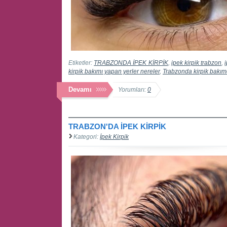
Etiketler:
TRABZONDA İPEK KİRPİK
,
ipek kirpik trabzon
,
kirpik bakımı yapan yerler nereler
,
Trabzonda kirpik bakım
Devamı
Yorumları:
0
TRABZON'DA İPEK KİRPİK
Kategori:
İpek Kirpik