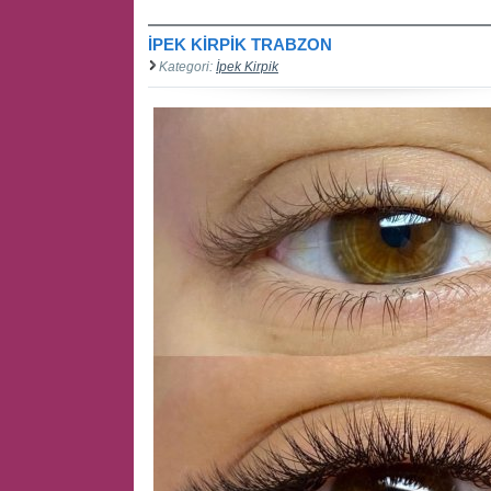
İPEK KİRPİK TRABZON
Kategori:
İpek Kirpik