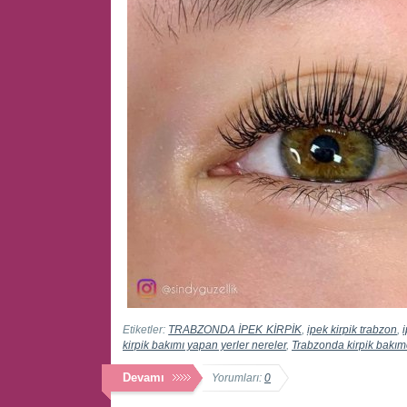
Etiketler:
TRABZONDA İPEK KİRPİK
,
ipek kirpik trabzon
,
kirpik bakımı yapan yerler nereler
,
Trabzonda kirpik bakım
Devamı
Yorumları:
0