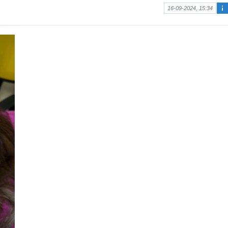
16-09-2024, 15:34
Ma
kal
e
hak
kın
da
bilg
i