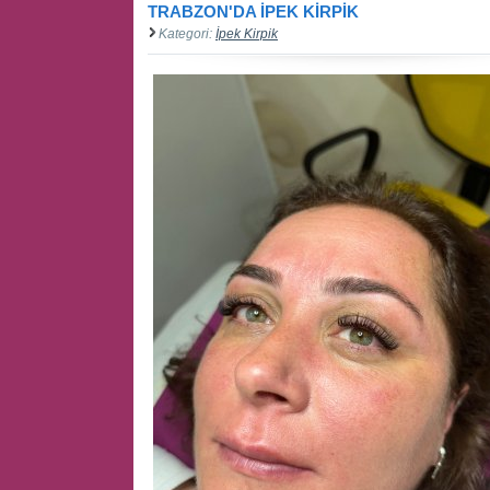
TRABZON'DA İPEK KİRPİK
Kategori:
İpek Kirpik