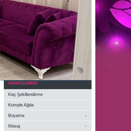
HIZMETLERIMIZ
Kaş Şekillendirme
Komple Ağda
Boyama
Masaj