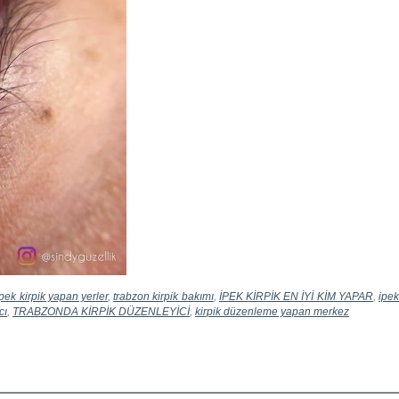
ipek kirpik yapan yerler
,
trabzon kirpik bakımı
,
İPEK KİRPİK EN İYİ KİM YAPAR
,
ipe
cı
,
TRABZONDA KİRPİK DÜZENLEYİCİ
,
kirpik düzenleme yapan merkez