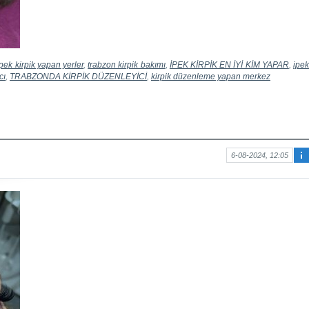
ipek kirpik yapan yerler
,
trabzon kirpik bakımı
,
İPEK KİRPİK EN İYİ KİM YAPAR
,
ipe
cı
,
TRABZONDA KİRPİK DÜZENLEYİCİ
,
kirpik düzenleme yapan merkez
6-08-2024, 12:05
Ma
kal
e
hak
kın
da
bilg
i