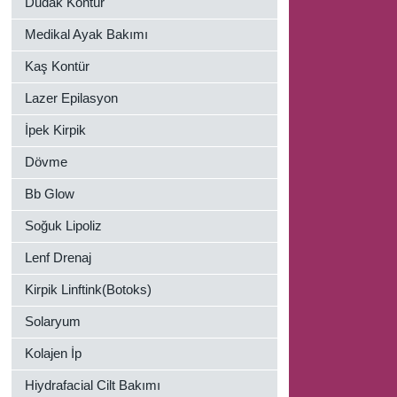
Dudak Kontür
Medikal Ayak Bakımı
Kaş Kontür
Lazer Epilasyon
İpek Kirpik
Dövme
Bb Glow
Soğuk Lipoliz
Lenf Drenaj
Kirpik Linftink(Botoks)
Solaryum
Kolajen İp
Hiydrafacial Cilt Bakımı