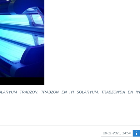
OLARYUM TRABZON
,
TRABZON EN İYİ SOLARYUM
,
TRABZON'DA EN İYİ
28-11-2025, 14:54
Ma