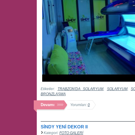
Etiketler:
TRABZON'DA SOLARYUM
,
SOLARYUM
,
S
BRONZLAŞMA
Devamı
Yorumları:
0
SİNDY YENİ DEKOR II
Kategori:
FOTO GALERİ