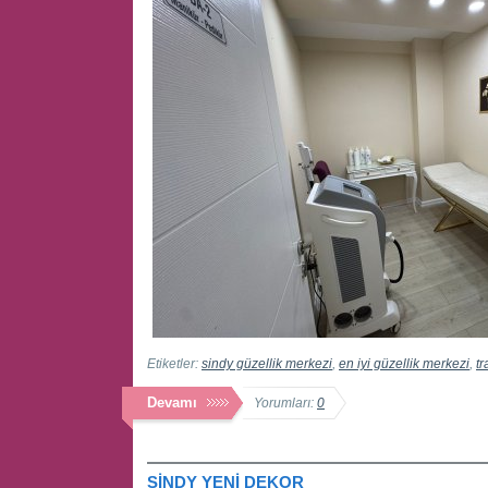
Etiketler:
sindy güzellik merkezi
,
en iyi güzellik merkezi
,
tr
Devamı
Yorumları:
0
SİNDY YENİ DEKOR