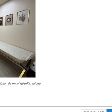
abzon'da en iyi güzellik salonu
28-11-2025, 14:45