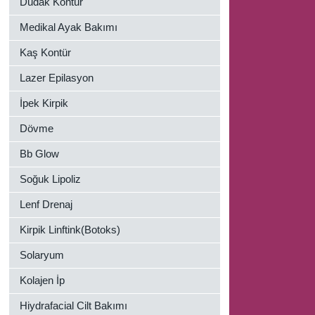
Dudak Kontür
Medikal Ayak Bakımı
Kaş Kontür
Lazer Epilasyon
İpek Kirpik
Dövme
Bb Glow
Soğuk Lipoliz
Lenf Drenaj
Kirpik Linftink(Botoks)
Solaryum
Kolajen İp
Hiydrafacial Cilt Bakımı