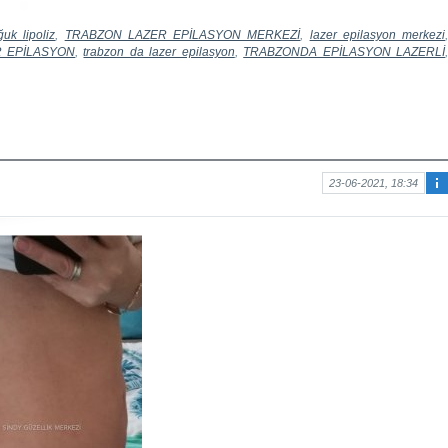
uk lipoliz
,
TRABZON LAZER EPİLASYON MERKEZİ
,
lazer epilasyon merkezi
 EPİLASYON
,
trabzon da lazer epilasyon
,
TRABZONDA EPİLASYON LAZERLİ
23-06-2021, 18:34
Ma
kal
e
hak
kın
da
bilg
i