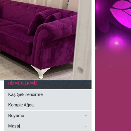
HIZMETLERIMIZ
Kaş Şekillendirme
Komple Ağda
Boyama
Masaj