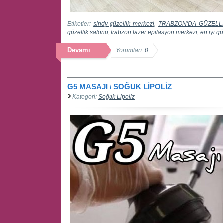
Etiketler:
sindy güzellik merkezi
,
TRABZON'DA GÜZELL
güzellik salonu
,
trabzon lazer epilasyon merkezi
,
en iyi g
Devamı
Yorumları:
0
G5 MASAJI / SOĞUK LİPOLİZ
Kategori:
Soğuk Lipoliz