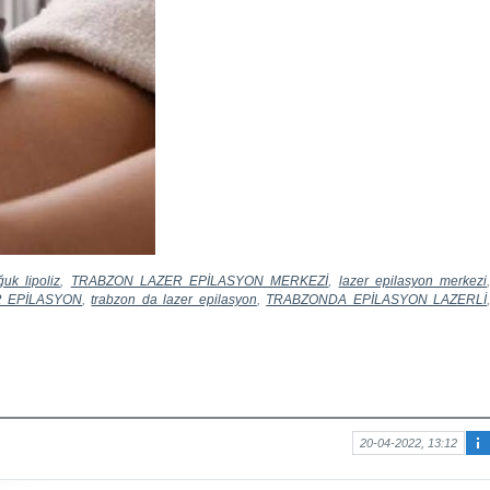
uk lipoliz
,
TRABZON LAZER EPİLASYON MERKEZİ
,
lazer epilasyon merkezi
 EPİLASYON
,
trabzon da lazer epilasyon
,
TRABZONDA EPİLASYON LAZERLİ
20-04-2022, 13:12
Ma
kal