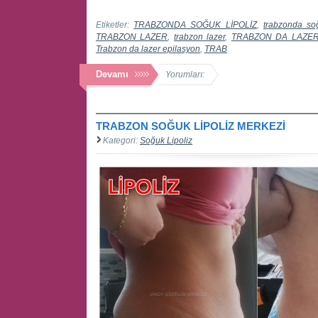
Etiketler:
TRABZONDA SOĞUK LİPOLİZ
,
trabzonda soğ
TRABZON LAZER
,
trabzon lazer
,
TRABZON DA LAZER
Trabzon da lazer epilasyon
,
TRAB
Devamı
Yorumları:
TRABZON SOĞUK LİPOLİZ MERKEZİ
Kategori:
Soğuk Lipoliz