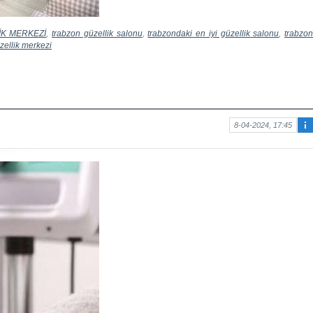
İK MERKEZİ
,
trabzon güzellik salonu
,
trabzondaki en iyi güzellik salonu
,
trabzo
üzellik merkezi
8-04-2024, 17:45
Ma
kal
e
hak
kın
da
bilg
i