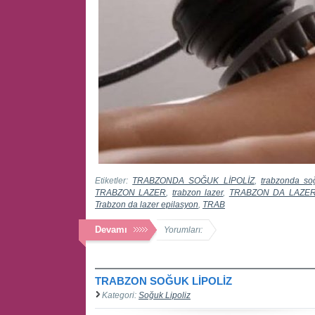
Etiketler:
TRABZONDA SOĞUK LİPOLİZ
,
trabzonda soğ
TRABZON LAZER
,
trabzon lazer
,
TRABZON DA LAZER
Trabzon da lazer epilasyon
,
TRAB
Devamı
Yorumları:
TRABZON SOĞUK LİPOLİZ
Kategori:
Soğuk Lipoliz