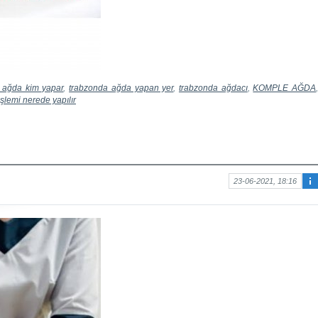
 ağda kim yapar
,
trabzonda ağda yapan yer
,
trabzonda ağdacı
,
KOMPLE AĞDA
şlemi nerede yapılır
23-06-2021, 18:16
Ma
kal
e
hak
kın
da
bilg
i