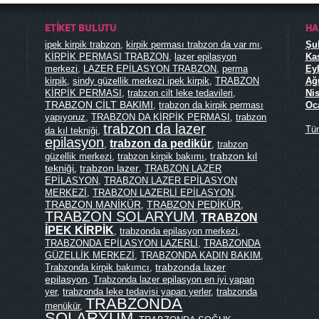
ETIKET BULUTU
HA
ipek kirpik trabzon
,
kirpik perması trabzon da var mı
,
Şub
KİRPİK PERMASI TRABZON
,
lazer epilasyon
Kas
merkezi
,
LAZER EPİLASYON TRABZON
,
perma
Eyl
kirpik
,
sindy güzellik merkezi ipek kirpik
,
TRABZON
Ağu
KİRPİK PERMASI
,
trabzon cilt leke tedavileri
,
Nis
TRABZON CİLT BAKIMI
,
trabzon da kirpik perması
Oca
yapıyoruz
,
TRABZON DA KİRPİK PERMASI
,
trabzon
trabzon da lazer
Tü
da kıl tekniği
,
epilasyon
trabzon da pedikür
,
,
trabzon
trabzon kıl
güzellik merkezi
,
trabzon kirpik bakımı
,
tekniği
trabzon lazer
,
,
TRABZON LAZER
EPİLASYON
,
TRABZON LAZER EPİLASYON
MERKEZİ
,
TRABZON LAZERLİ EPİLASYON
,
TRABZON MANİKÜR
TRABZON PEDİKÜR
,
,
TRABZON SOLARYUM
TRABZON
,
İPEK KİRPİK
,
trabzonda epilasyon merkezi
,
TRABZONDA EPİLASYON LAZERLİ
,
TRABZONDA
GÜZELLİK MERKEZİ
,
TRABZONDA KADIN BAKIM
,
trabzonda lazer
Trabzonda kirpik bakımcı
,
epilasyon
,
Trabzonda lazer epilasyon en iyi yapan
yer
,
trabzonda leke tedavisi yapan yerler
,
trabzonda
TRABZONDA
menükür
,
SOLARYUM