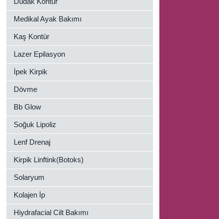
Dudak Kontür
Medikal Ayak Bakımı
Kaş Kontür
Lazer Epilasyon
İpek Kirpik
Dövme
Bb Glow
Soğuk Lipoliz
Lenf Drenaj
Kirpik Linftink(Botoks)
Solaryum
Kolajen İp
Hiydrafacial Cilt Bakımı