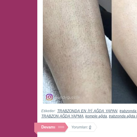
Etiketler:
TRABZONDA EN İYİ AĞDA YAPAN
,
trabzonda
TRABZON AĞDA YAPMA
,
komple ağda
,
trabzonda ağda i
Devamı
Yorumları:
0