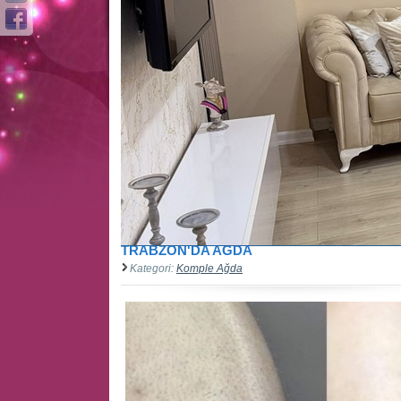
TRABZON'DA AĞDA
Kategori:
Komple Ağda