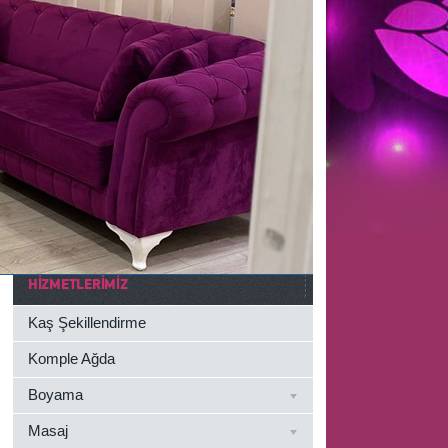
HIZMETLERIMIZ
Kaş Şekillendirme
Komple Ağda
Boyama
Masaj