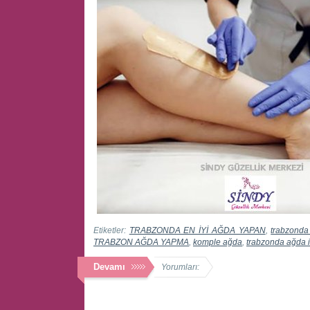
Etiketler:
TRABZONDA EN İYİ AĞDA YAPAN
,
trabzonda
TRABZON AĞDA YAPMA
,
komple ağda
,
trabzonda ağda i
Devamı
Yorumları: