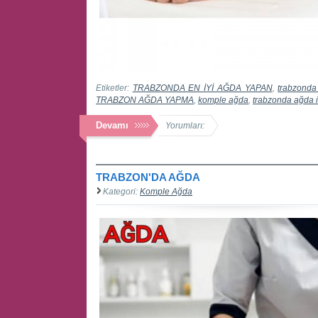
Etiketler:
TRABZONDA EN İYİ AĞDA YAPAN
,
trabzonda
TRABZON AĞDA YAPMA
,
komple ağda
,
trabzonda ağda i
Devamı
Yorumları:
TRABZON'DA AĞDA
Kategori:
Komple Ağda