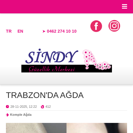
TR
EN
➤
0462 274 10 10
TRABZON'DA AĞDA
28-11-2025, 12:22
412
Komple Ağda