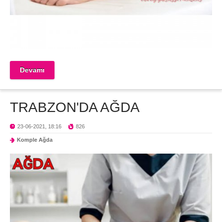
Devamı
TRABZON'DA AĞDA
23-06-2021, 18:16
826
Komple Ağda